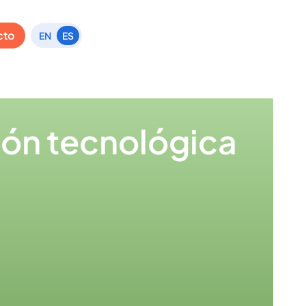
cto
EN
ES