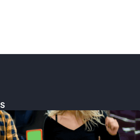
IA y ciencia
tualizar las
r el producto de
Al revitalizar los sistem
permitimos a las organi
s