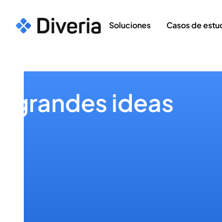
Soluciones
Casos de estu
La gran revoluc
empezó.
¿Y tu compañía?
Diveria AI First