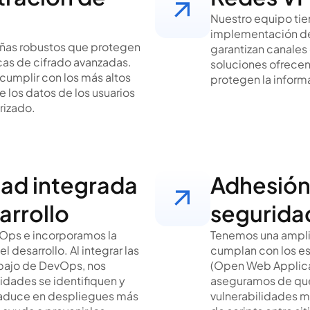
Nuestro equipo tien
implementación de 
ñas robustos que protegen
garantizan canales
cas de cifrado avanzadas.
soluciones ofrecen
cumplir con los más altos
protegen la inform
 los datos de los usuarios
rizado.
ad integrada
Adhesión
arrollo
segurid
Ops e incorporamos la
Tenemos una amplia
 desarrollo. Al integrar las
cumplan con los e
rabajo de DevOps, nos
(Open Web Applicati
idades se identifiquen y
aseguramos de que 
raduce en despliegues más
vulnerabilidades m