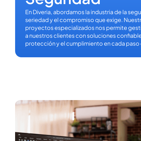
En Diveria, abordamos la industria de la segu
seriedad y el compromiso que exige. Nuestr
proyectos especializados nos permite gesti
a nuestros clientes con soluciones confiable
protección y el cumplimiento en cada paso