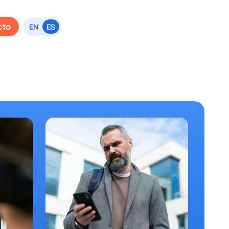
cto
EN
ES