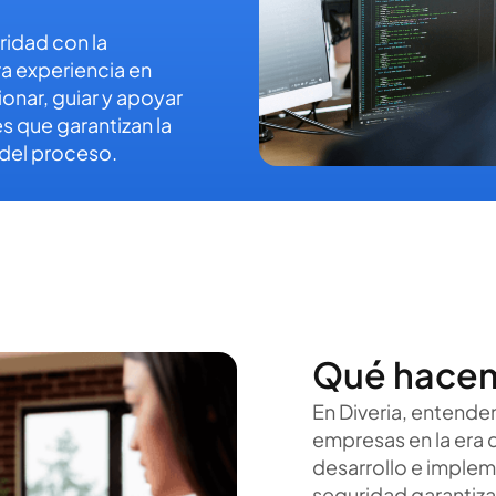
ridad con la
a experiencia en
onar, guiar y apoyar
s que garantizan la
 del proceso.
Qué hace
En Diveria, entende
empresas en la era d
desarrollo e implem
seguridad garantiza